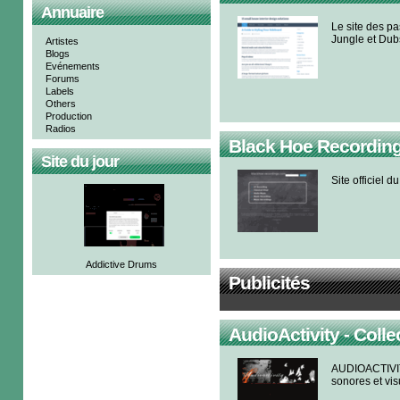
Annuaire
Le site des p
Jungle et Dub
Artistes
Blogs
Evénements
Forums
Labels
Others
Production
Radios
Black Hoe Recordin
Site du jour
Site officiel 
Addictive Drums
Publicités
AudioActivity - Collec
AUDIOACTIVITY 
sonores et vis