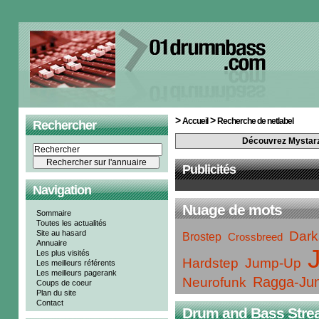
>
>
Accueil
Recherche de netlabel
Rechercher
Découvrez Mystarz
Publicités
Navigation
Nuage de mots
Sommaire
Toutes les actualités
Site au hasard
Dark
Brostep
Crossbreed
Annuaire
Les plus visités
Hardstep
Jump-Up
Les meilleurs référents
Les meilleurs pagerank
Ragga-Jun
Neurofunk
Coups de coeur
Plan du site
Contact
Drum and Bass Strea