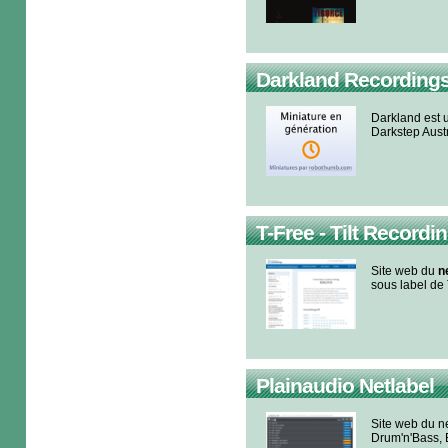
Darkland Recordings
Darkland est
Darkstep Austr
T-Free - Tilt Recordi
Site web du
n
sous label de 
Plainaudio Netlabel
Site web du ne
Drum'n'Bass, 