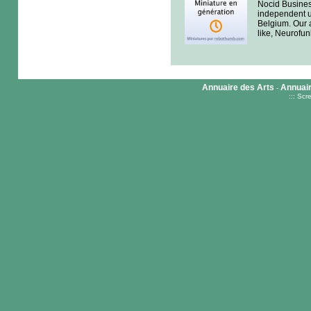
Nocid Busines
independent u
Belgium. Our a
like, Neurofun
Annuaire des Arts
Annuai
-
:::
Scr