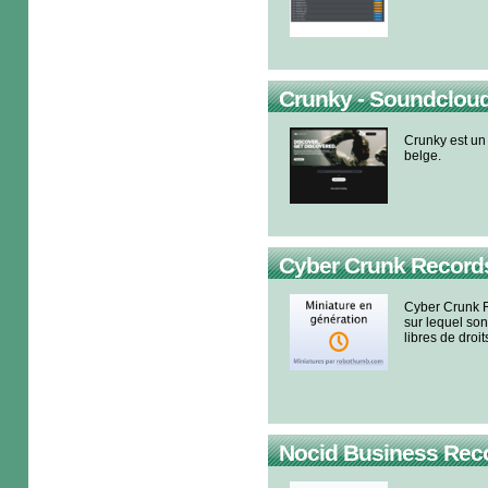
Crunky - Soundclou
Crunky est un 
belge.
Cyber Crunk Records 
Cyber Crunk 
sur lequel so
libres de droit
Nocid Business Rec