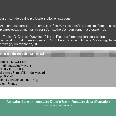
our un son de qualité professionnelle, formez vous!
AO+ propose des cours et formations à la MAO dispensés par des ingénieurs du s
iplômés et expérimentés au sein d'un studio d'enregistrement professionnel.
ro Tools HD, Cubase, Wavelab, Effets et Plug-ins (compression, égalisation,
éverbération, instruments virtuels...), MIDI, Enregistrement, Mixage, Mastering, Tabl
e mixage, Microphones, HP...
nformations de contact
ociete :
MAOPLUS
mail :
maoplus@live.fr
el :
06 16 81 68 40
dresse :
3, rue Alfred de Musset
p :
95190
lle :
Goussainville (RER D)
ays :
France
Annuaire des Arts
Annuaire Drum'n'Bass
Annuaire de la décoration
-
-
:::
Screenshots par Robothumb