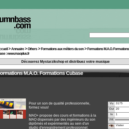
>
>
>
>
ccueil
Annuaire
Others
Formations aux métiers du son
Formations M.A.O. Formations
ase : www.maoplus.fr
Découvrez Mystarzikshop et distribuez votre musique
ormations M.A.O. Formations Cubase
Pour un son de qualité professionnelle,
Vu
3175
formez vous!
Out
20
In
1
MAO+ propose des cours et formations à la
MAO dispensés par des ingénieurs du son
PR
diplômés et expérimentés au sein d'un
Visiter
studio d'enregistrement professionnel.