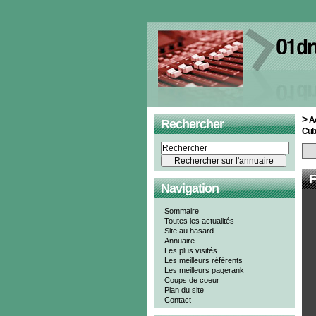
>
A
Rechercher
Cub
F
Navigation
Sommaire
Toutes les actualités
Site au hasard
Annuaire
Les plus visités
Les meilleurs référents
Les meilleurs pagerank
Coups de coeur
Plan du site
Contact