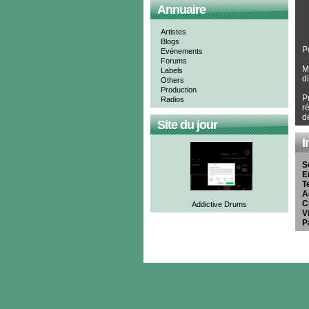
Annuaire
Artistes
Blogs
P
Evénements
Forums
M
Labels
d
Others
Production
P
Radios
r
d
Site du jour
I
S
E
T
A
C
Addictive Drums
Vi
P